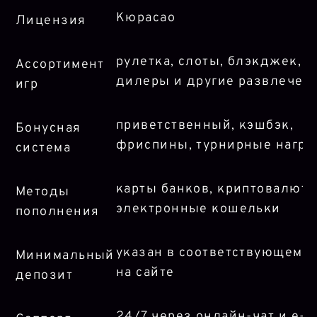
Кюрасао
Лицензия
рулетка, слоты, блэкджек, li
Ассортимент
дилеры и другие развлечен
игр
приветственный, кэшбэк,
Бонусная
фриспины, турнирные нагр
система
карты банков, криптовалюты
Методы
электронные кошельки
пополнения
указан в соответствующем 
Минимальный
на сайте
депозит
24/7 через онлайн-чат и e-m