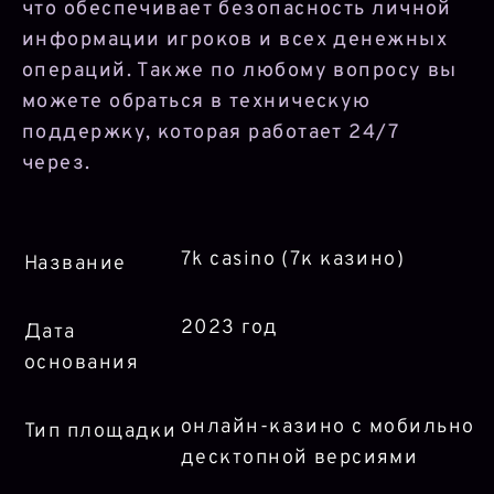
что обеспечивает безопасность личной
информации игроков и всех денежных
операций. Также по любому вопросу вы
можете обраться в техническую
поддержку, которая работает 24/7
через.
7k casino (7к казино)
Название
2023 год
Дата
основания
онлайн-казино с мобильной
Тип площадки
десктопной версиями