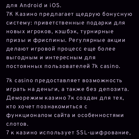
для Android и iOS.
7К Казино предлагает щедрую бонусную
систему: приветственные подарки для
новых игроков, кэшбэк, турнирные
призы и фриспины. Регулярные акции
делают игровой процесс еще более
выгодным и интересным для
постоянных пользователей 7k casino.
7k casino предоставляет возможность
играть на деньги, а также без депозита.
Деморежим казино 7к создан для тех,
кто хочет познакомиться с
функционалом сайта и особенностями
слотов.
7 к казино использует SSL-шифрование,