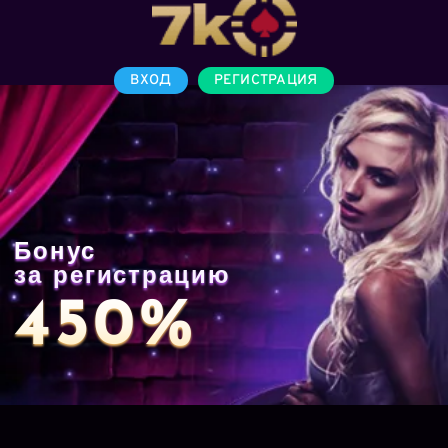
ВХОД
РЕГИСТРАЦИЯ
Бонус
за регистрацию
450%